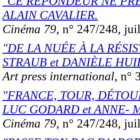
CE RÉPONDEUR NE PRE
ALAIN CAVALIER
.
Cinéma 79
, n° 247/248, jui
DE LA NUÉE À LA RÉSI
STRAUB
et
DANIÈLE HUI
Art press international
, n° 
FRANCE, TOUR, DÉTOU
LUC GODARD
et
ANNE- 
Cinéma 79
, n° 247/248, jui