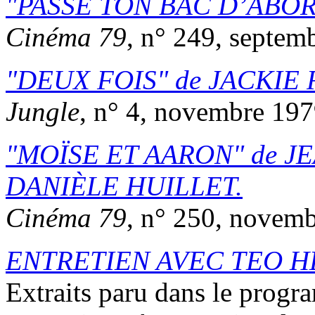
PASSE TON BAC D’ABO
Cinéma 79
, n° 249, septem
DEUX FOIS
de
JACKIE 
Jungle
, n° 4, novembre 197
MOÏSE ET AARON
de
JE
DANIÈLE HUILLET
.
Cinéma 79
, n° 250, novem
ENTRETIEN AVEC TEO 
Extraits paru dans le prog