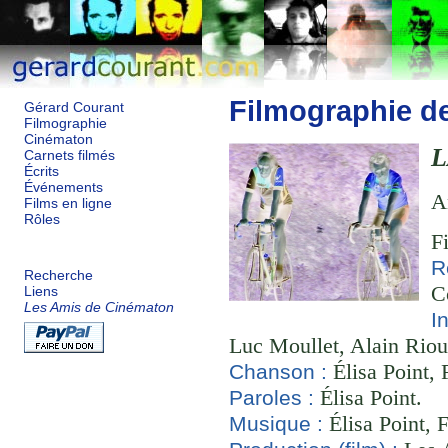
Filmographie d
Gérard Courant
Filmographie
Cinématon
L
Carnets filmés
Écrits
Événements
A
Films en ligne
Rôles
F
R
Recherche
C
Liens
Les Amis de Cinématon
I
Luc Moullet, Alain Riou
Élisa Point, 
Chanson :
Élisa Point.
Paroles :
Élisa Point, 
Musique :