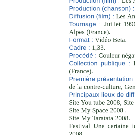
Les A
Production (film) :
Production (chanson) :
Les Am
Diffusion (film) :
Juillet 199
Tournage :
Alpes (France).
Vidéo Beta.
Format :
1,33.
Cadre :
Couleur négat
Procédé :
B
Collection publique :
(France).
Première présentation 
de la contre-culture, Gen
Principaux lieux de diff
Site You tube 2008, Sit
Site My Space 2008 .
Site My Taratata 2008.
Festival Une certaine i
2008