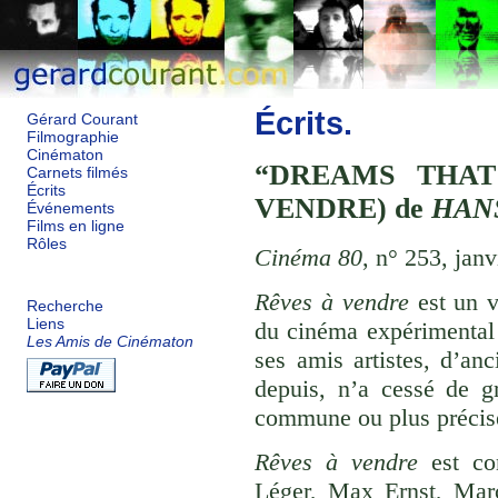
Écrits.
Gérard Courant
Filmographie
Cinématon
DREAMS THA
Carnets filmés
Écrits
VENDRE) de
HAN
Événements
Films en ligne
Rôles
Cinéma 80
, n° 253, janv
Rêves à vendre
est un v
Recherche
Liens
du cinéma expérimental
Les Amis de Cinématon
ses amis artistes, d’anc
depuis, n’a cessé de g
commune ou plus préci
Rêves à vendre
est com
Léger, Max Ernst, Mar