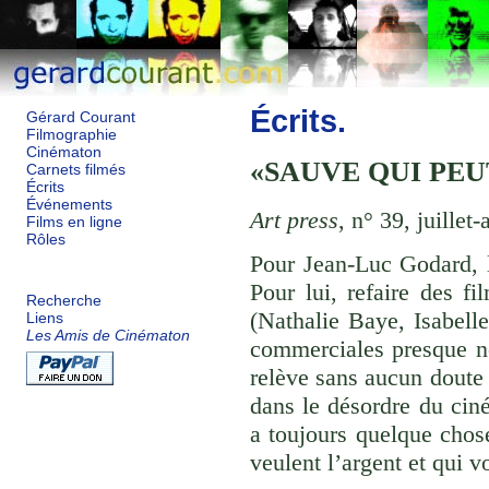
Écrits.
Gérard Courant
Filmographie
Cinématon
SAUVE QUI PEUT
Carnets filmés
Écrits
Événements
Art press
, n° 39, juillet
Films en ligne
Rôles
Pour Jean-Luc Godard, 
Pour lui, refaire des 
Recherche
(Nathalie Baye, Isabell
Liens
Les Amis de Cinématon
commerciales presque no
relève sans aucun doute 
dans le désordre du ciné
a toujours quelque chos
veulent l’argent et qui 