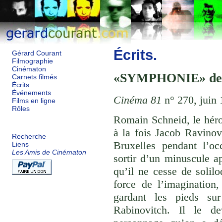
Écrits.
Gérard Courant
Filmographie
Cinématon
SYMPHONIE
d
Carnets filmés
Écrits
Événements
Cinéma 81
n° 270, juin 
Films en ligne
Rôles
Romain Schneid, le hér
à la fois Jacob Ravinovi
Recherche
Bruxelles pendant l’oc
Liens
Les Amis de Cinématon
sortir d’un minuscule a
qu’il ne cesse de solil
force de l’imagination
gardant les pieds su
Rabinovitch. Il le d