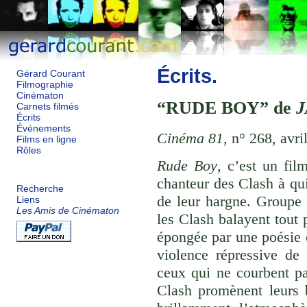
Écrits.
Gérard Courant
Filmographie
Cinématon
RUDE BOY
de
Carnets filmés
Écrits
Événements
Cinéma 81
, n° 268, avri
Films en ligne
Rôles
Rude Boy
, c’est un fi
chanteur des Clash à qui
Recherche
de leur hargne. Groupe 
Liens
Les Amis de Cinématon
les Clash balayent tout 
épongée par une poésie c
violence répressive de 
ceux qui ne courbent pa
Clash promènent leurs b