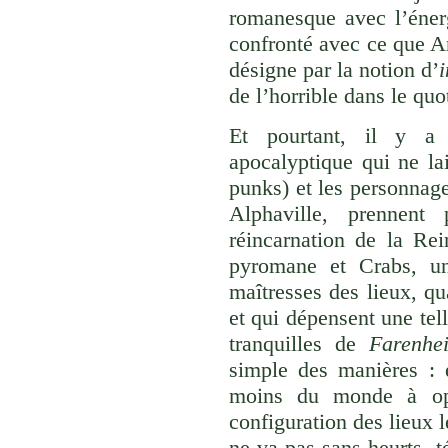
romanesque avec l’énerg
confronté avec ce que A
désigne par la notion d’
de l’horrible dans le quo
Et pourtant, il y a u
apocalyptique qui ne la
punks) et les personnag
Alphaville, prennent
réincarnation de la Re
pyromane et Crabs, u
maîtresses des lieux, qu
et qui dépensent une tell
tranquilles de
Farenhe
simple des manières : e
moins du monde à opé
configuration des lieux l
ne va pas sans heurts, t