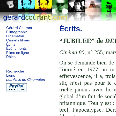
Écrits.
Gérard Courant
Filmographie
Cinématon
JUBILEE
de
DE
Carnets filmés
Écrits
Événements
Cinéma 80
, n° 255, mar
Films en ligne
Rôles
On se demande bien de qu
Tourné en 1977 au mo
Recherche
effervescence, il a, troi
Liens
Les Amis de Cinématon
sûr, n’est pas pour le 
triche jamais avec lui
global d’un fait de soci
britannique. Tout y est 
bref, l’apocalypse. Der