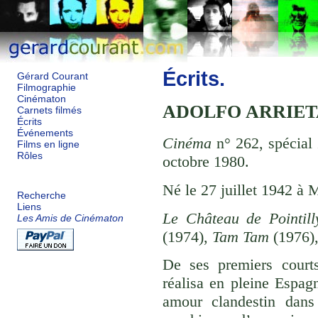
Écrits.
Gérard Courant
Filmographie
Cinématon
ADOLFO ARRIET
Carnets filmés
Écrits
Événements
Cinéma
n° 262, spécial
Films en ligne
Rôles
octobre 1980.
Né le 27 juillet 1942 à
Recherche
Liens
Le Château de Pointill
Les Amis de Cinématon
(1974),
Tam Tam
(1976)
De ses premiers courts
réalisa en pleine Espagn
amour clandestin dan