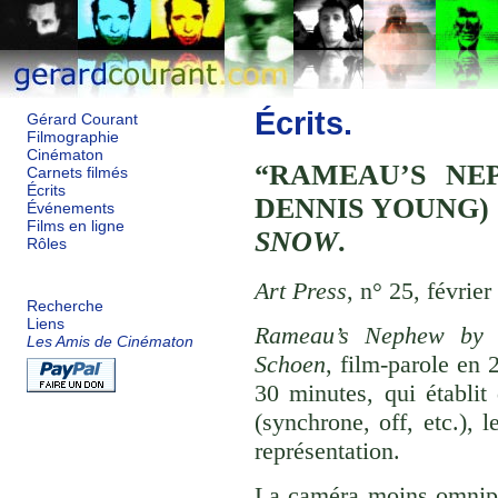
Écrits.
Gérard Courant
Filmographie
Cinématon
RAMEAU’S NE
Carnets filmés
Écrits
DENNIS YOUNG)
Événements
Films en ligne
SNOW
.
Rôles
Art Press
, n° 25, février
Recherche
Liens
Rameau’s Nephew by 
Les Amis de Cinématon
Schoen
, film-parole en 
30 minutes, qui établit 
(synchrone, off, etc.), 
représentation.
La caméra moins omnipr