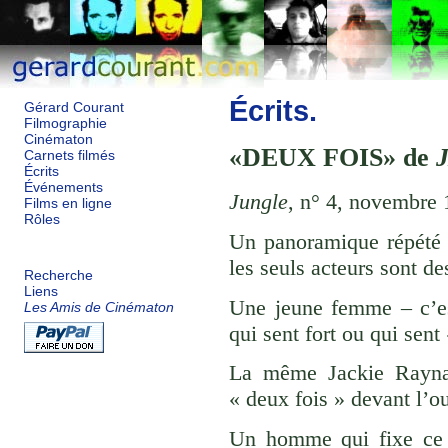
Écrits.
Gérard Courant
Filmographie
Cinématon
DEUX FOIS
de
Carnets filmés
Écrits
Événements
Jungle
, n° 4, novembre 
Films en ligne
Rôles
Un panoramique répété q
les seuls acteurs sont de
Recherche
Liens
Une jeune femme – c’es
Les Amis de Cinématon
qui sent fort ou qui sen
La même Jackie Raynal
« deux fois » devant l’o
Un homme qui fixe ce 