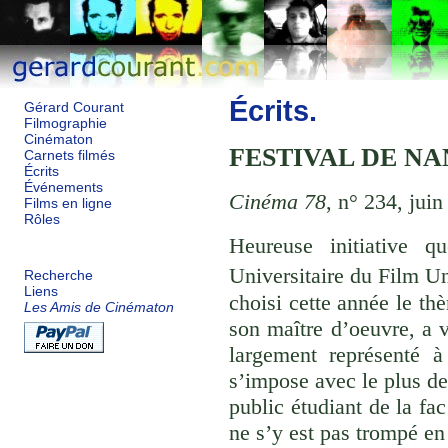
Écrits.
Gérard Courant
Filmographie
Cinématon
FESTIVAL DE NA
Carnets filmés
Écrits
Événements
Cinéma 78
, n° 234, juin
Films en ligne
Rôles
Heureuse initiative q
Universitaire du Film Uni
Recherche
Liens
choisi cette année le t
Les Amis de Cinématon
son maître d’oeuvre, a v
largement représenté à
s’impose avec le plus de
public étudiant de la fa
ne s’y est pas trompé e