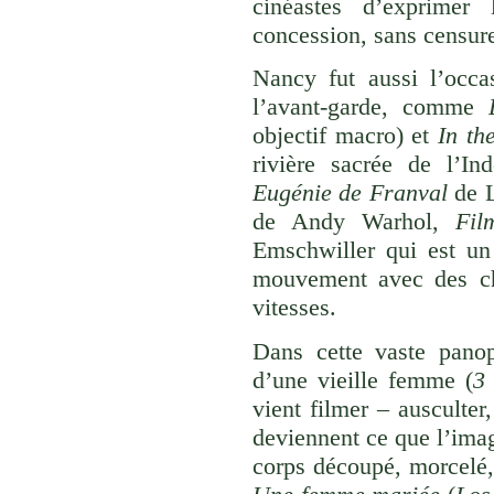
cinéastes d’exprimer 
concession, sans censur
Nancy fut aussi l’occa
l’avant-garde, comme
objectif macro) et
In th
rivière sacrée de l’In
Eugénie de Franval
de L
de Andy Warhol,
Fil
Emschwiller qui est un 
mouvement avec des cho
vitesses.
Dans cette vaste panop
d’une vieille femme (
3
vient filmer – ausculte
deviennent ce que l’imag
corps découpé, morcelé