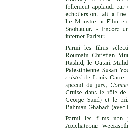
follement applaudi par 
échotiers ont fait la fin
Le Monstre. « Film en
Snobateur. « Encore un 
internet Parleur.
Parmi les films sélect
Roumain Christian Mung
Rashid, le Qatari Mahd
Palestinienne Susan Yo
cristal
de Louis Garrel 
spécial du jury,
Conce
Cruise dans le rôle de
George Sand) et le pr
Bahman Ghabadi (avec le
Parmi les films non p
Apichatpong Weeraset