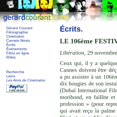
Écrits.
Gérard Courant
Filmographie
Cinématon
LE 106ème FEST
Carnets filmés
Écrits
Événements
Libération
, 29 novembr
Films en ligne
Rôles
Ceux qui, il y a quelqu
Cannes doivent être dé
Recherche
a pu assister à un 106èm
Liens
Les Amis de Cinématon
dix bougies de son insta
(Dubaï International Fi
moribond, en faillite et
profession » (pour rep
qui avait reçu la palm