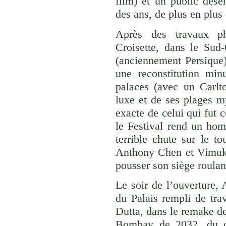
film) et un public dés
des ans, de plus en plus
Après des travaux ph
Croisette, dans le Sud-
(anciennement Persique)
une reconstitution minu
palaces (avec un Carlto
luxe et de ses plages my
exacte de celui qui fut 
le Festival rend un hom
terrible chute sur le t
Anthony Chen et Vimukt
pousser son siège roulan
Le soir de l’ouverture, 
du Palais rempli de tra
Dutta, dans le remake d
Bombay de 2032, du ci