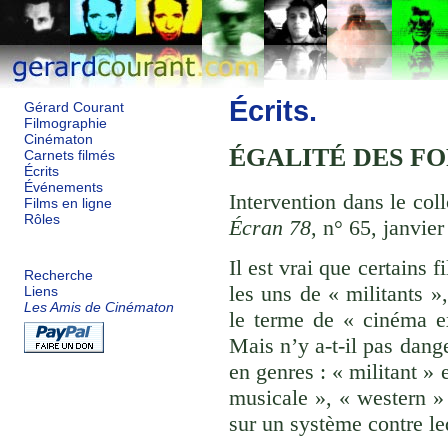
Écrits.
Gérard Courant
Filmographie
Cinématon
ÉGALITÉ DES FO
Carnets filmés
Écrits
Événements
Intervention dans le co
Films en ligne
Rôles
Écran 78
, n° 65, janvie
Il est vrai que certains 
Recherche
les uns de « militants »,
Liens
Les Amis de Cinématon
le terme de « cinéma ex
Mais n’y a-t-il pas dange
en genres : « militant »
musicale », « western » 
sur un système contre le