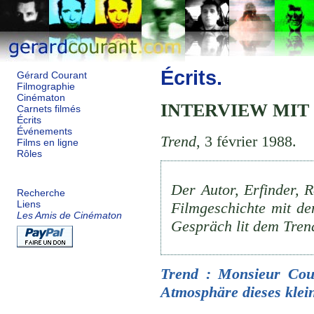
Écrits.
Gérard Courant
Filmographie
Cinématon
INTERVIEW MIT
Carnets filmés
Écrits
Événements
Trend
, 3 février 1988.
Films en ligne
Rôles
Der Autor, Erfinder, R
Recherche
Filmgeschichte mit de
Liens
Les Amis de Cinématon
Gespräch lit dem Tren
Trend
: Monsieur Cour
Atmosphäre dieses klei