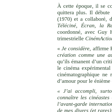
À cette époque, il se c
quittera plus. Il début
(1970) et a collaboré, 
Téléciné
,
Écran
,
la R
coordonné, avec Guy H
trimestrielle
CinémActio
«
Je considère
, affirme
création comme une au
qu’ils émanent d’un crit
le cinéma expérimental 
cinématographique ne r
d’amour pour le énième 
« J’ai accompli, surto
connaître les cinéastes 
l’avant-garde internatio
de mes divers (et rares)