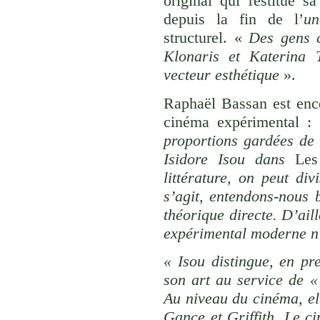
original qui restitue 
depuis la fin de l’
un
structurel. «
Des gens 
Klonaris et Katerina 
vecteur esthétique
».
Raphaël Bassan est enco
cinéma expérimental 
proportions gardées de 
Isidore Isou dans
Les 
littérature, on peut div
s’agit, entendons-nous 
théorique directe. D’ail
expérimental moderne n’e
« Isou distingue, en p
son art au service de «
Au niveau du cinéma, ell
Gance et Griffith. Le c