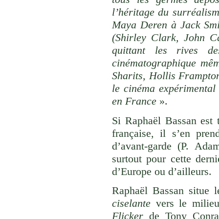
l’héritage du surréalis
Maya Deren à Jack Smit
(Shirley Clark, John Ca
quittant les rives de
cinématographique même
Sharits, Hollis Frampton
le cinéma expérimental 
en France
».
Si Raphaël Bassan est tr
française, il s’en pre
d’avant-garde (P. Adam
surtout pour cette dern
d’Europe ou d’ailleurs.
Raphaël Bassan situe le
ciselante
vers le milie
Flicker
de Tony Conrad,