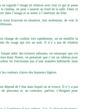
s on regarde l’image en relation avec tout ce qui se passe
le cinéma, on peut s’asseoir au fond de la salle. Dans ce
rer dans l’image et se sentir à l’intérieur du film.
ous nous trouvons en situation, non seulement, de voir le
fférents.
 on change de couleur très rapidement, on en modifie la
nte du rouge qui tire au noir. Il n’y a pas de relation
 faisant subir des tortures odieuses, on remarque que ces
ormes étant floues, on penserait que c’est un tableau pour
a couleur ne fonctionne pas d’une manière habituelle mais
 les couleurs claires des humeurs légères.
ut dépend de l’état dans lequel on se trouve. Il n’y a pas
 de pinceaux et, au contraire, parfois, s’éloigner pour
ême à l’intérieur d’eux-mêmes. Car, la plupart du temps,