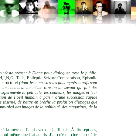
cinéaste présent à Digne pour dialoguer avec le public.
I,N,G, Tails, Epileptic Seizure Comparaison, Episodic
 structurel
(dont les cinéastes les plus représentatifs sont
, un chercheur au même titre qu’un savant qui fait des
expérimente la pellicule, les couleurs, les images et leur
eption de l’oeil humain à partir d’une succession rapide
que insensé, de battre en brèche la profusion d’images que
ntre-pied des images de la publicité, des magazines, de la
à la mère de l’ami avec qui je filmais. À dix-sept ans,
oi-même que j’ai appris. J’ai créé un ciné-club où je