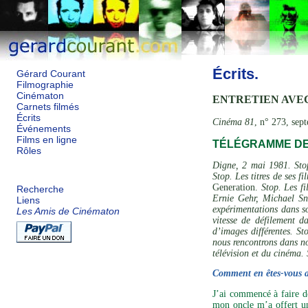
Écrits.
Gérard Courant
Filmographie
Cinématon
ENTRETIEN AVEC
Carnets filmés
Écrits
Cinéma 81
, n° 273, sep
Événements
Films en ligne
TÉLÉGRAMME DE
Rôles
Digne, 2 mai 1981. Stop
Stop. Les titres de ses fi
Generation.
Stop. Les f
Recherche
Ernie Gehr, Michael Sno
Liens
expérimentations dans so
Les Amis de Cinématon
vitesse de défilement da
d’images différentes. St
nous rencontrons dans no
télévision et du cinéma.
Comment en êtes-vous a
J’ai commencé à faire d
mon oncle m’a offert u