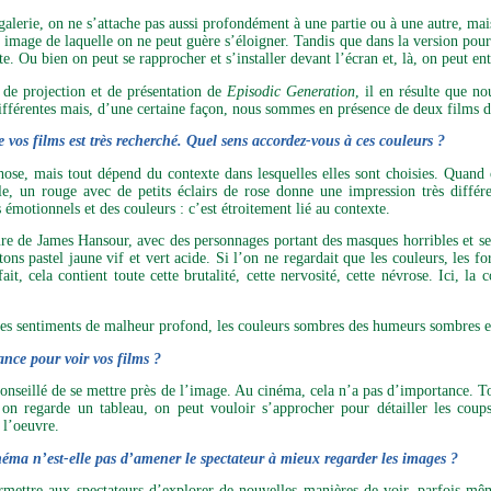
galerie, on ne s’attache pas aussi profondément à une partie ou à une autre, mai
 image de laquelle on ne peut guère s’éloigner. Tandis que dans la version pour 
te. Ou bien on peut se rapprocher et s’installer devant l’écran et, là, on peut ent
 de projection et de présentation de
Episodic
Generation
, il en résulte que n
fférentes mais, d’une certaine façon, nous sommes en présence de deux films di
 vos films est très recherché. Quel sens accordez-vous à ces couleurs ?
hose, mais tout dépend du contexte dans lesquelles elles sont choisies. Quand
, un rouge avec de petits éclairs de rose donne une impression très différe
s émotionnels et des couleurs : c’est étroitement lié au contexte.
ure de James Hansour, avec des personnages portant des masques horribles et se
tons pastel jaune vif et vert acide. Si l’on ne regardait que les couleurs, les f
ait, cela contient toute cette brutalité, cette nervosité, cette névrose. Ici, l
des sentiments de malheur profond, les couleurs sombres des humeurs sombres et
ance pour voir vos films ?
 conseillé de se mettre près de l’image. Au cinéma, cela n’a pas d’importance. To
on regarde un tableau, on peut vouloir s’approcher pour détailler les coups
 l’oeuvre.
néma n’est-elle pas d’amener le spectateur à mieux regarder les images ?
permettre aux spectateurs d’explorer de nouvelles manières de voir, parfois m