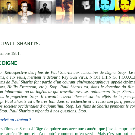
 PAUL SHARITS.
tembre 1981.
 DIGNE
. Rétrospective des films de Paul Sharits aux rencontres de Digne. Stop. Le 
lms, à eux seuls, méritent le détour :
Ray Gun Virus, N:O:T:H:I:N:G, T,O,U,C,H,
ilms de Paul Sharits font partie d’un courant cinématographique appelé
cinéma
w, Hollis Frampton, etc.). Stop. Paul Sharits est, dans le domaine du film
n laboratoire ou un ingénieur qui travaille avec ses ordinateurs. Stop. Sharits 
ns le projecteur. Stop. Il travaille essentiellement sur les effets de la perc
op. Paul Sharits est allé très loin dans sa recherche et a réussi son pari, pres
s sociétés occidentales d’aujourd’hui. Stop. Les films de Sharits prennent le co
 Stop. Paul Sharits a répondu à nos questions. Stop.
rrivé au cinéma ?
es films en 8 mm à l’âge de quinze ans avec une caméra que j’avais empruntée 
ne caméra 16 mm et m’a montré comment m’en servir. Mais c’est surtout par m