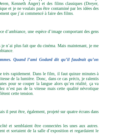
ren, Kenneth Anger) et des films classiques (Dreyer,
ique et je ne voulais pas être contaminé par les idées des
 moment que j’ai commencé à faire des films.
espèce d’ambiance, une espèce d’image comportant des gens
s je n’ai plus fait que du cinéma. Mais maintenant, je me
mbiance.
rammes. Quand l’ami Godard dit qu’il faudrait qu’on
ge très rapidement. Dans le film, il faut quinze minutes à
esse de la lumière. Donc, dans ce cas précis, je ralentis
tes pour se couper la langue alors qu’en réalité, ça va
z n’est pas de la vitesse mais cette qualité névrotique
ètent cette tension.
is il peut être, également, projeté sur quatre écrans dans
 côté et semblaient être connectées les unes aux autres.
nt et sortaient de la salle d’exposition et regardaient le