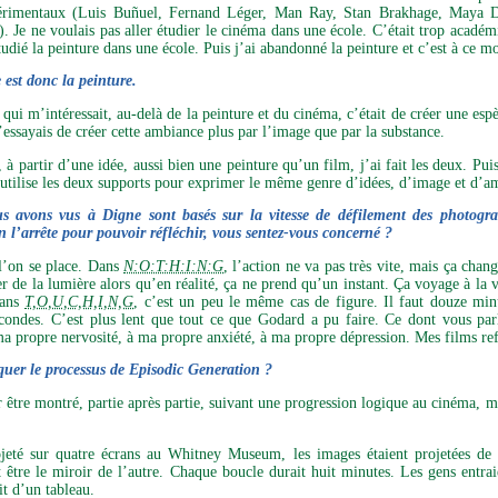
érimentaux (Luis Buñuel, Fernand Léger, Man Ray, Stan Brakhage, Maya De
.). Je ne voulais pas aller étudier le cinéma dans une école. C’était trop académ
étudié la peinture dans une école. Puis j’ai abandonné la peinture et c’est à ce
 est donc la peinture.
Ce qui m’intéressait, au-delà de la peinture et du cinéma, c’était de créer une 
’essayais de créer cette ambiance plus par l’image que par la substance.
à partir d’une idée, aussi bien une peinture qu’un film, j’ai fait les deux. Pui
j’utilise les deux supports pour exprimer le même genre d’idées, d’image et d’a
us avons vus à Digne sont basés sur la vitesse de défilement des photog
n l’arrête pour pouvoir réfléchir, vous sentez-vous concerné ?
l’on se place. Dans
N:O:T:H:I:N:G
, l’action ne va pas très vite, mais ça chan
de la lumière alors qu’en réalité, ça ne prend qu’un instant. Ça voyage à la vit
Dans
T,O,U,C,H,I,N,G
, c’est un peu le même cas de figure. Il faut douze minu
ondes. C’est plus lent que tout ce que Godard a pu faire. Ce dont vous parle
 ma propre nervosité, à ma propre anxiété, à ma propre dépression. Mes films refl
quer le processus de
Episodic Generation
?
 être montré, partie après partie, suivant une progression logique au cinéma, ma
ojeté sur quatre écrans au
Whitney Museum
, les images étaient projetées de
t être le miroir de l’autre. Chaque boucle durait huit minutes. Les gens entraie
it d’un tableau.