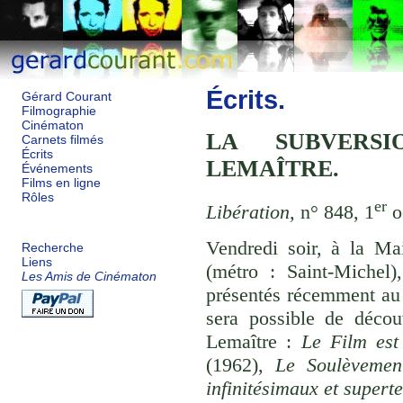
Écrits.
Gérard Courant
Filmographie
Cinématon
LA SUBVERSI
Carnets filmés
Écrits
LEMAÎTRE.
Événements
Films en ligne
Rôles
er
Libération,
n° 848, 1
o
Vendredi soir, à la Ma
Recherche
Liens
(métro : Saint-Michel)
Les Amis de Cinématon
présentés récemment au f
sera possible de découv
Lemaître :
Le Film es
(1962),
Le Soulèvemen
infinitésimaux et supert