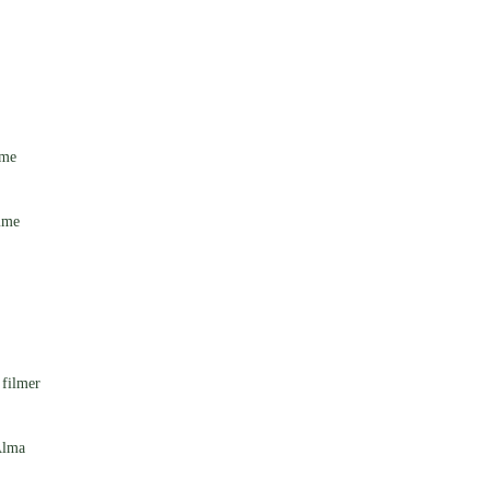
mme
mme
 filmer
Alma