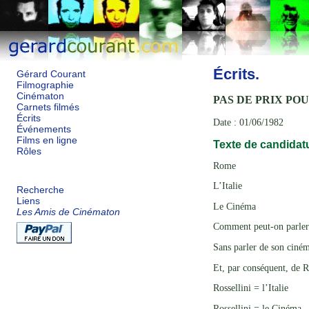
Écrits.
Gérard Courant
Filmographie
Cinématon
PAS DE PRIX PO
Carnets filmés
Écrits
Date : 01/06/1982
Événements
Films en ligne
Texte de candidatu
Rôles
Rome
L’Italie
Recherche
Liens
Le Cinéma
Les Amis de Cinématon
Comment peut-on parler 
Sans parler de son ciné
Et, par conséquent, de R
Rossellini = l’Italie
Rossellini = le Cinéma