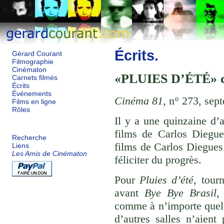
Écrits.
Gérard Courant
Filmographie
Cinématon
PLUIES D’ÉTÉ
Carnets filmés
Écrits
Événements
Cinéma 81
, n° 273, sep
Films en ligne
Rôles
Il y a une quinzaine d’a
films de Carlos Diegue
Recherche
films de Carlos Diegues 
Liens
Les Amis de Cinématon
féliciter du progrès.
Pour
Pluies d’été
, tour
avant
Bye Bye Brasil
,
comme à n’importe quel 
d’autres salles n’aient