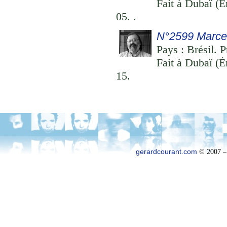
Fait à Dubaï (É
05. .
N°2599 Marce
Pays : Brésil. P
Fait à Dubaï (É
15.
gerardcourant.com
© 2007 –