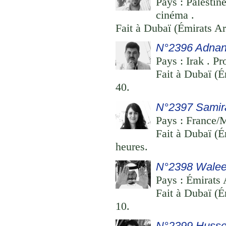
Pays : Palestin
cinéma .
Fait à Dubaï (Émirats Ar
N°2396 Adna
Pays : Irak . Pr
Fait à Dubaï (É
40.
N°2397 Samir
Pays : France/M
Fait à Dubaï (É
heures.
N°2398 Walee
Pays : Émirats 
Fait à Dubaï (É
10.
N°2399 Hussei