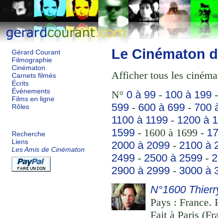
Le Cinématon d
Gérard Courant
Filmographie
Cinématon
Afficher tous les cinéma
Carnets filmés
Écrits
Événements
N°
0 à 99
-
100 à 199
Films en ligne
599
-
600 à 699
-
700 
Rôles
1100 à 1199
-
1200 à 
1599
- 1600 à 1699 -
17
Recherche
Liens
2000 à 2099
-
2100 à 
Les Amis de Cinématon
2499
-
2500 à 2599
-
2
2900 à 2999
-
3000 à 
N°1600 Thier
Pays : France. P
Fait à Paris (F