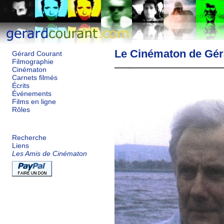
Le Cinématon de Gér
Gérard Courant
Filmographie
Cinématon
Carnets filmés
Écrits
Événements
Films en ligne
Rôles
Recherche
Liens
Les Amis de Cinématon