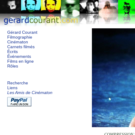
Gérard Courant
Filmographie
Cinématon
Carnets filmés
Écrits
Événements
Films en ligne
Rôles
Recherche
Liens
Les Amis de Cinématon
COMPRESSION 