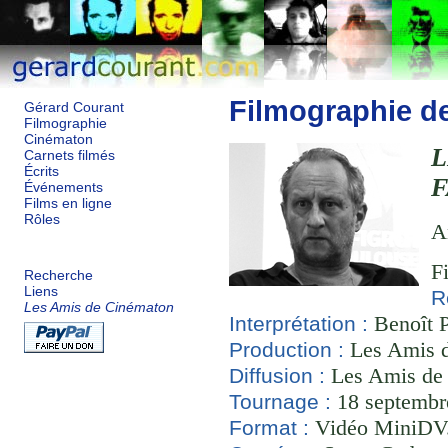
Filmographie d
Gérard Courant
Filmographie
Cinématon
L
Carnets filmés
Écrits
F
Événements
Films en ligne
Rôles
A
F
Recherche
Liens
R
Les Amis de Cinématon
Benoît P
Interprétation :
Les Amis d
Production :
Les Amis de
Diffusion :
18 septembre
Tournage :
Vidéo MiniDV
Format :