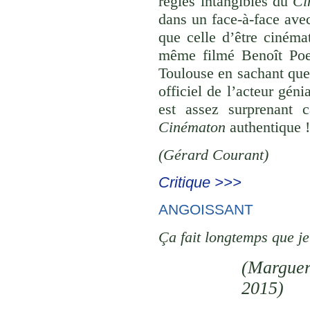
règles intangibles du
Ci
dans un face-à-face avec
que celle d’être cinémat
même filmé Benoît Poel
Toulouse en sachant que 
officiel de l’acteur gén
est assez surprenant 
Cinématon
authentique 
(
Gérard Courant
)
Critique >>>
ANGOISSANT
Ça fait longtemps que je
(
Marguer
2015)