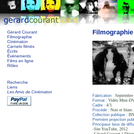
Filmographie
Gérard Courant
Filmographie
Cinématon
Carnets filmés
Écrits
Événements
Films en ligne
Rôles
Recherche
Liens
Les Amis de Cinématon
Fabrication :
Septembre 
Format :
Vidéo Mini-DV
Cadre :
4/3.
Procédé :
Noir et blanc.
Collection publique :
BNF
Première projection publ
Principaux lieux de diffu
-Site YouTube, 2012.
-Gérard Courant à Dijon