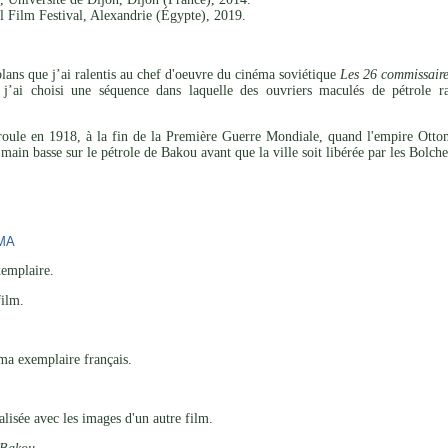
l Film Festival, Alexandrie (Égypte), 2019.
lans que j’ai ralentis au chef d'oeuvre du cinéma soviétique
Les 26 commissair
 j’ai choisi une séquence dans laquelle des ouvriers maculés de pétrole 
éroule en 1918, à la fin de la Première Guerre Mondiale, quand l'empire Ottom
main basse sur le pétrole de Bakou avant que la ville soit libérée par les Bolche
MA
emplaire.
film.
ma exemplaire français.
isée avec les images d'un autre film.