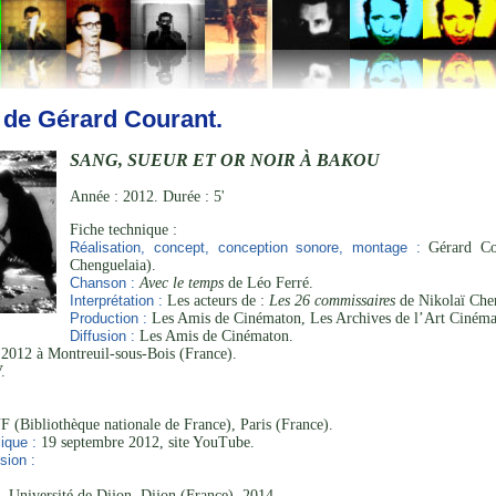
 de Gérard Courant.
SANG, SUEUR ET OR NOIR À BAKOU
Année : 2012. Durée : 5'
Fiche technique :
Réalisation, concept, conception sonore, montage :
Gérard Cou
Chenguelaia).
Chanson :
Avec le temps
de Léo Ferré.
Interprétation :
Les acteurs de :
Les 26 commissaires
de Nikolaï Che
Production :
Les Amis de Cinématon, Les Archives de l’Art Cinéma
Diffusion :
Les Amis de Cinématon.
2012 à Montreuil-sous-Bois (France).
.
 (Bibliothèque nationale de France), Paris (France).
ique :
19 septembre 2012, site YouTube.
sion :
, Université de Dijon, Dijon (France), 2014.