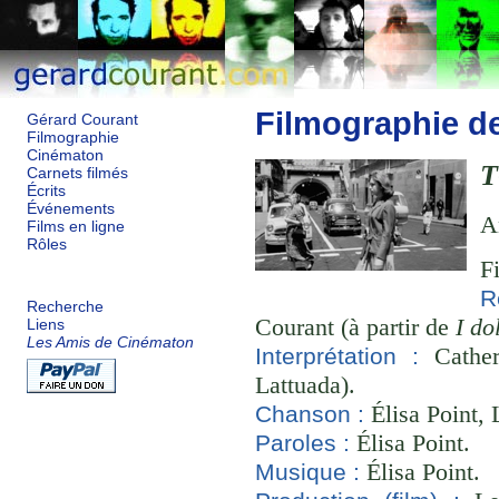
Filmographie d
Gérard Courant
Filmographie
Cinématon
T
Carnets filmés
Écrits
Événements
A
Films en ligne
Rôles
F
R
Recherche
Courant (à partir de
I do
Liens
Les Amis de Cinématon
Cather
Interprétation :
Lattuada).
Élisa Point, 
Chanson :
Élisa Point.
Paroles :
Élisa Point.
Musique :