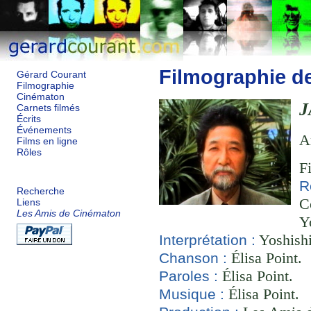
Filmographie d
Gérard Courant
Filmographie
Cinématon
J
Carnets filmés
Écrits
Événements
A
Films en ligne
Rôles
F
R
Recherche
C
Liens
Les Amis de Cinématon
Y
Yoshishi
Interprétation :
Élisa Point.
Chanson :
Élisa Point.
Paroles :
Élisa Point.
Musique :