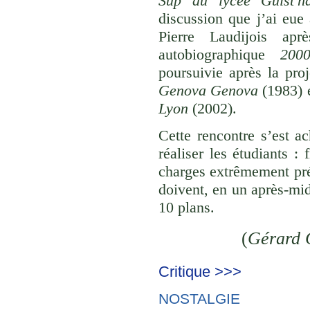
Sup du lycée Guist'h
discussion que j’ai eue
Pierre Laudijois ap
autobiographique
200
poursuivie après la pro
Genova Genova
(1983) 
Lyon
(2002).
Cette rencontre s’est a
réaliser les étudiants :
charges extrêmement préc
doivent, en un après-mid
10 plans.
(
Gérard 
Critique >>>
NOSTALGIE