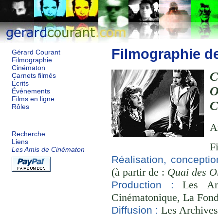
Filmographie d
Gérard Courant
Filmographie
Cinématon
Carnets filmés
Écrits
Événements
Films en ligne
Rôles
A
Recherche
Liens
F
Les Amis de Cinématon
Réalisation, conceptio
(à partir de :
Quai des O
Les Ami
Production :
Cinématonique, La Fond
Les Archives
Diffusion :