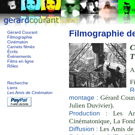
Filmographie d
Gérard Courant
Filmographie
Cinématon
C
Carnets filmés
Écrits
T
Événements
Films en ligne
Rôles
A
F
Recherche
Liens
R
Les Amis de Cinématon
Gérard Coura
montage :
Julien Duvivier).
Les Ami
Production :
Cinématonique, La Fond
Les Amis de
Diffusion :