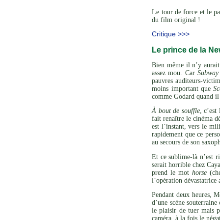
Le tour de force et le p
du film original !
Critique >>>
Le prince de la N
Bien même il n’y aurait
assez mou. Car
Subway 
pauvres auditeurs-victim
moins important que
Sc
comme Godard quand il 
À bout de souffle
, c’est
fait renaître le cinéma 
est l’instant, vers le 
rapidement que ce perso
au secours de son saxoph
Et ce sublime-là n’est r
serait horrible chez Caya
prend le mot
horse
(ch
l’opération dévastatrice
Pendant deux heures, Mo
d’une scène souterraine 
le plaisir de tuer mais 
caméra, à la fois le néga