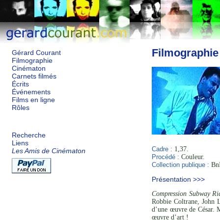
Filmographie
Gérard Courant
Filmographie
Cinématon
Carnets filmés
Écrits
Événements
Films en ligne
Rôles
Recherche
Liens
Cadre :
1,37.
Les Amis de Cinématon
Procédé :
Couleur.
Collection publique :
BnF
Présentation >>>
Compression Subway Ri
Robbie Coltrane, John L
d’une œuvre de César. Ma
œuvre d’art !