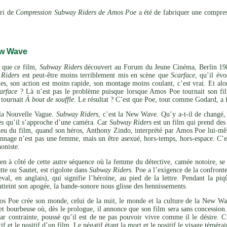
ari de
Compression Subway Riders de Amos Poe
a été de fabriquer une compress
ew Wave
 que ce film,
Subway Riders
découvert au Forum du Jeune Cinéma, Berlin 1982 
Riders
est peut-être moins terriblement mis en scène que
Scarface
, qu’il év
es, son action est moins rapide, son montage moins coulant, c’est vrai. Et al
arface
? Là n’est pas le problème puisque lorsque Amos Poe tournait son fi
tournait
À bout de souffle
. Le résultat ? C’est que Poe, tout comme Godard, a 
 la Nouvelle Vague.
Subway Riders
, c’est la New Wave. Qu’y a-t-il de changé,
dès qu’il s’approche d’une caméra. Car
Subway Riders
est un film qui prend des 
milieu du film, quand son héros, Anthony Zindo, interprété par Amos Poe lui-
nnage n’est pas une femme, mais un être asexué, hors-temps, hors-espace. C’es
oniste.
ien à côté de cette autre séquence où la femme du détective, camée notoire, se 
tte ou Sautet, est rigolote dans
Subway Riders
. Poe a l’exigence de la confront
eval, en anglais), qui signifie l’héroïne, au pied de la lettre. Pendant la p
 atteint son apogée, la bande-sonore nous glisse des hennissements.
s Poe crée son monde, celui de la nuit, le monde et la culture de la New Wave
et bourbeuse où, dès le prologue, il annonce que son film sera sans concessio
par contrainte, poussé qu’il est de ne pas pouvoir vivre comme il le désire. 
tif et le positif d’un film. Le négatif étant la mort et le positif le visage téméra