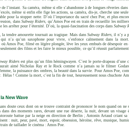
 de l’instant. Sa caméra, même si elle s’abandonne à de longues rêveries dans 
’excès, même si enfin elle fige les actions, sa caméra, dis-je, cherche une seule
ssable pour la stopper nette. D’où l’importance du sacré chez Poe, et plus enc
ression, dans
Subway Riders
, qu’Amos Poe est en train de recueillir les millie
de les arrêter pour l’éternité. D’où, la quasi-fascination des corps dans
Subway R
, la tendre amourette tournait au tragique. Mais dans
Subway Riders
, il n’y a
qui n’a qu’un saxophone pour vivre, s’enfonce calmement dans la mort
où Amos Poe, filmé en légère plongée, lève les yeux embués de désespoir en dir
. seulement des films et les faire le mieux possible, ce qu’il réussit parfaitement
bway Riders
est plus qu’un film hémingwayen. C’est le porte-drapeau d’une c
aurait aimé Nicholas Ray et le Rock comme n’a jamais su le filmer Godard
 femme, la puissance des ombres, la beauté dans la survie. Pour Amos Poe, co
ir. Hélas ! Comme la mort, c’est la fin de tout, heureusement nous chuchote A
 la New Wave
 sans doute ceux dont on se trouve contraint de prononcer le nom quand on ne 
 dans des moments rares, devant une rue déserte, la nuit, devant un visage éb
toroute battue par la neige en direction de Berlin ; Antonin Artaud criant sa h
disent : nuit, peur, pavé, mort, espoir, obsession, héroïne, rêve, musique, humi
 train de taillader le cinéma : Amos Poe.