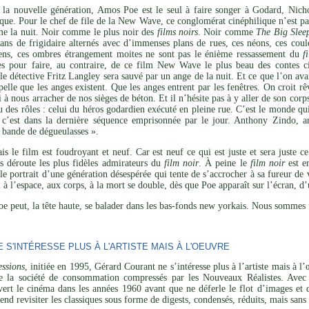
e la nouvelle génération, Amos Poe est le seul à faire songer à Godard, Nicho
ique. Pour le chef de file de la New Wave, ce conglomérat cinéphilique n’est pa
me la nuit. Noir comme le plus noir des
films noirs
. Noir comme
The Big Slee
lans de frigidaire alternés avec d’immenses plans de rues, ces néons, ces coul
siens, ces ombres étrangement moites ne sont pas le énième ressassement du
f
s pour faire, au contraire, de ce film New Wave le plus beau des contes ci
 le détective Fritz Langley sera sauvé par un ange de la nuit. Et ce que l’on av
elle que les anges existent. Que les anges entrent par les fenêtres. On croit 
à nous arracher de nos sièges de béton. Et il n’hésite pas à y aller de son corp
au des rôles : celui du héros godardien exécuté en pleine rue. C’est le monde qui
 c’est dans la dernière séquence emprisonnée par le jour. Anthony Zindo, ar
« bande de dégueulasses ».
ais le film est foudroyant et neuf. Car est neuf ce qui est juste et sera juste 
s déroute les plus fidèles admirateurs du
film noir
. À peine le
film noir
est en
 le portrait d’une génération désespérée qui tente de s’accrocher à sa fureur de 
 à l’espace, aux corps, à la mort se double, dès que Poe apparaît sur l’écran, d
 peut, la tête haute, se balader dans les bas-fonds new yorkais. Nous sommes f
S'INTÉRESSE PLUS À L'ARTISTE MAIS À L'OEUVRE
ssions
, initiée en 1995, Gérard Courant ne s’intéresse plus à l’artiste mais à 
de la société de consommation compressés par les Nouveaux Réalistes. Avec 
vert le cinéma dans les années 1960 avant que ne déferle le flot d’images et 
tend revisiter les classiques sous forme de digests, condensés, réduits, mais san