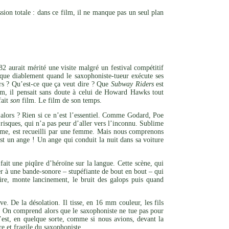
ion totale : dans ce film, il ne manque pas un seul plan
aurait mérité une visite malgré un festival compétitif
oque diablement quand le saxophoniste-tueur exécute ses
ors ? Qu’est-ce que ça veut dire ? Que
Subway Riders
est
lm, il pensait sans doute à celui de Howard Hawks tout
fait
son
film. Le film de son temps.
 alors ? Rien si ce n’est l’essentiel. Comme Godard, Poe
risques, qui n’a pas peur d’aller vers l’inconnu. Sublime
même, est recueilli par une femme. Mais nous comprenons
t un ange ! Un ange qui conduit la nuit dans sa voiture
fait une piqûre d’héroïne sur la langue. Cette scène, qui
er à une bande-sonore – stupéfiante de bout en bout – qui
iqûre, monte lancinement, le bruit des galops puis quand
. De la désolation. Il tisse, en 16 mm couleur, les fils
n. On comprend alors que le saxophoniste ne tue pas pour
C’est, en quelque sorte, comme si nous avions, devant la
ire et fragile du saxophoniste.