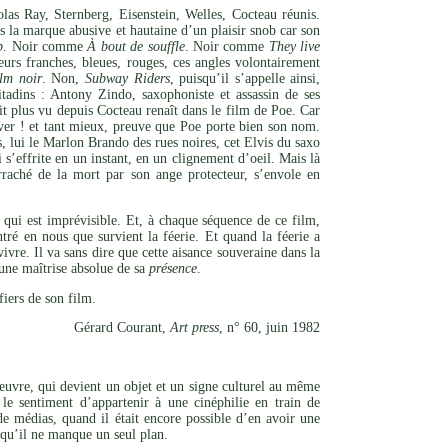
las Ray, Sternberg, Eisenstein, Welles, Cocteau réunis.
s la marque abusive et hautaine d’un plaisir snob car son
p
. Noir comme
À bout de souffle
. Noir comme
They live
eurs franches, bleues, rouges, ces angles volontairement
ilm noir
. Non,
Subway Riders
, puisqu’il s’appelle ainsi,
tadins : Antony Zindo, saxophoniste et assassin de ses
ait plus vu depuis Cocteau renaît dans le film de Poe. Car
rêver ! et tant mieux, preuve que Poe porte bien son nom.
s, lui le Marlon Brando des rues noires, cet Elvis du saxo
 s’effrite en un instant, en un clignement d’oeil. Mais là
raché de la mort par son ange protecteur, s’envole en
ce qui est imprévisible. Et, à chaque séquence de ce film,
tré en nous que survient la féerie. Et quand la féerie a
vivre. Il va sans dire que cette aisance souveraine dans la
’une maîtrise absolue de sa
présence
.
iers de son film.
Gérard Courant,
Art press
, n° 60, juin 1982
l’œuvre, qui devient un objet et un signe culturel au même
le sentiment d’appartenir à une cinéphilie en train de
de médias, quand il était encore possible d’en avoir une
s qu’il ne manque un seul plan.