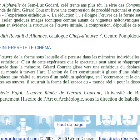
ar
Alphaville
de Jean-Luc Godard, créé trente ans plus tôt, la série des
Compres
de de film, Gérard Courant livre une compression de procédé rationnel et systé
de « l’expérience esthétique ». La réduction (…) éloigne l’œuvre de la forme sou
 à isoler quelques images iconiques comme autant de vignettes métonymiques 
ant en évidence la structure de l’œuvre initiale, la compression, dépouillée de t
dith Revault d’Allonnes
, catalogue
Chefs-d’œuvre ?
, Centre Pompidou
INTERPRÈTE LE CINÉMA
’œuvre de la forme sous laquelle elle persiste dans les mémoires individuelles 
esthétique. C’est de cette expérience que le spectateur peut ainsi se réapprop
ncrée dans la mémoire. Gérard Courant glisse vers une esthétique du déplaceme
 au monde à travers l’art. L’action de l’art constituerait à glisser d’une réal
placer une réalité au travers d’un médium spécifique, en l’occurrence ici le cin
utes ses œuvres, il soustrait la forme de l’espace du « monde réel » pour la disp
telle Pajot
,
L’œuvre filmée de Gérard Courant
, Université de B
partement Histoire de l’Art et Archéologie, sous la direction de Isabel
Haut de page
gerardcourant.com
© 2007 – 2026 Gérard Courant.
Tous droits réservés
.