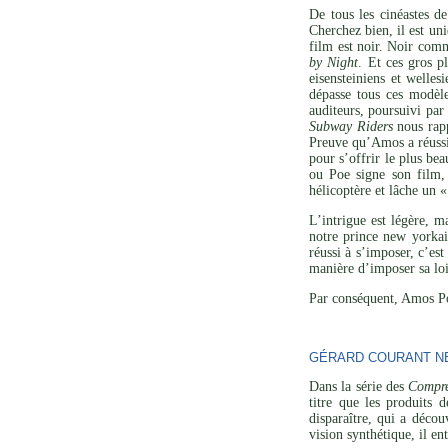
De tous les cinéastes d
Cherchez bien, il est un
film est noir. Noir com
by Night
. Et ces gros p
eisensteiniens et welle
dépasse tous ces modèle
auditeurs, poursuivi par
Subway Riders
nous rapp
Preuve qu’Amos a réussi 
pour s’offrir le plus be
ou Poe signe son film,
hélicoptère et lâche un 
L’intrigue est légère, m
notre prince new yorkai
réussi à s’imposer, c’est
manière d’imposer sa loi
Par conséquent, Amos Poe
GÉRARD COURANT NE 
Dans la série des
Compre
titre que les produits 
disparaître, qui a décou
vision synthétique, il en