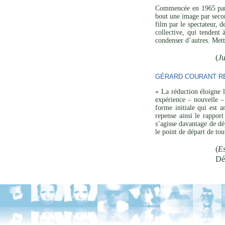
Commencée en 1965 p
bout une image par secon
film par le spectateur, 
collective, qui tendent
condenser d’autres. Mett
(
Ju
GÉRARD COURANT RÉ
« La réduction éloigne l
expérience – nouvelle – 
forme initiale qui est a
repense ainsi le rapport
s’agisse davantage de dé
le point de départ de to
(
Es
Dé