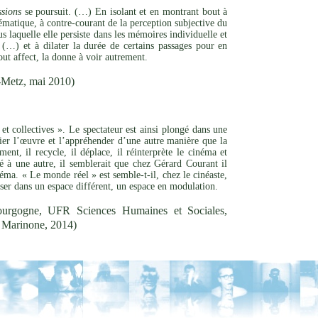
sions
se poursuit. (…) En isolant et en montrant bout à
matique, à contre-courant de la perception subjective du
s laquelle elle persiste dans les mémoires individuelle et
(…) et à dilater la durée de certains passages pour en
out affect, la donne à voir autrement.
-Metz, mai 2010)
et collectives ». Le spectateur est ainsi plongé dans une
rier l’œuvre et l’appréhender d’une autre manière que la
nt, il recycle, il déplace, il réinterprète le cinéma et
ité à une autre, il semblerait que chez Gérard Courant il
éma. « Le monde réel » est semble-t-il, chez le cinéaste,
oser dans un espace différent, un espace en modulation.
ourgogne, UFR Sciences Humaines et Sociales,
le Marinone, 2014)