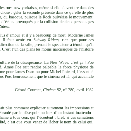
les rues new yorkaises, même si elle s’aventure dans des
 chose : geler la seconde présente dans ce qu’elle de plus
ore, du baroque, puisque le Rock pulvérise le mouvement.
rs d’éclats provoqués par la collision de deux personnages
iders
.
 plus d’amour et il y a beaucoup de mort. Moderne James
. Il faut avoir vu
Subway Riders
, rien que pour ces
ection de la salle, prenant le spectateur à témoin qu’il
. C’est l’un des plans les moins narcissiques de l’histoire
ulture de la désespérance. La New Wave, c’est ça ! Poe
. Amos Poe sait rendre palpable la force physique de
mme pour James Dean ou pour Michel Poicard, l’essentiel
mos Poe, heureusement que le cinéma est là, qui accumule
Gérard Courant,
Cinéma 82
, n° 280, avril 1982
sait plus comment expliquer autrement les impressions et
ranlé par le désespoir ou lors d’un instant inattendu :
aine à tous ceux qui l’écoutent ; bref, si ces sensations
dité, c’est que vous venez de lâcher le nom de celui qui,