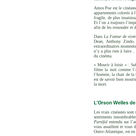
Amos Poe est le cinéaste
appartements colorés à l
fragile, de plus insaisi
Et l’on a toujours l’imp
afin de les ressouder et 
Dans
La Fureur de vivre
Dean, Anthony Zindo, 
extraordinaires moments 
n’y a plus rien à faire..
du cinéma.
« Mourir à loisir » :
Su
filme la nuit comme l’
l’homme, la chair de la
est de savoir bien mour
la mort.
L’Orson Welles de
Les vrais cinéastes sont
sentiments innombrables
Parsifal
entendu sur l’au
vous assaillent et vous 
Outre-Atlantique, est en