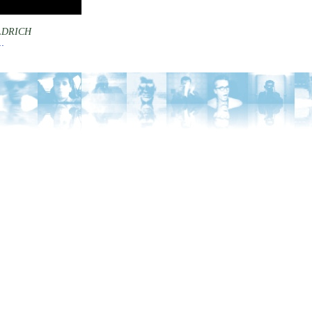
LDRICH
.