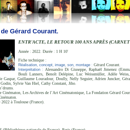
 de Gérard Courant.
ENTR'ACTE, LE RETOUR 100 ANS APRÈS (CARNET FI
Année : 2022. Durée : 1 H 10'
Fiche technique :
Réalisation, concept, image, son, montage :
Gérard Courant.
Interprétation :
Alessandro Di Giuseppe, Raphaël Jimenez (Emman
Bouli Lanners, Benoît Delépine, Luc Weissmüller, Adèle Weiss,
le Gaspar, Guillaume Louradour, Doully, Nelly Seguier, Adrien Juncker, Géra
 Godin, Sylvie Van Hiel, Cathy Constant, Jiho.
n’drums.
 Cinématon, Les Archives de l’Art Cinématonique, La Fondation Gérard Cour
Cinématon.
 2022 à Toulouse (France).
 (Bibliothèque nationale de France), Paris (France).