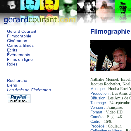
Filmographie
Gérard Courant
Filmographie
Cinématon
Carnets filmés
Écrits
Événements
Films en ligne
Rôles
Nathalie Monnet, Isabel
Recherche
Jacques Rochefort, Noël
Liens
Musique :
Houba Rock’
Les Amis de Cinématon
Production :
Les Amis de
Diffusion
Les Amis de 
Tournage :
24 septembre
Version :
Française.
Format :
Vidéo HD.
Caméra :
Eagle 4K.
Cadre :
16/9.
Procédé :
Couleur.
Collection publique :
BnF