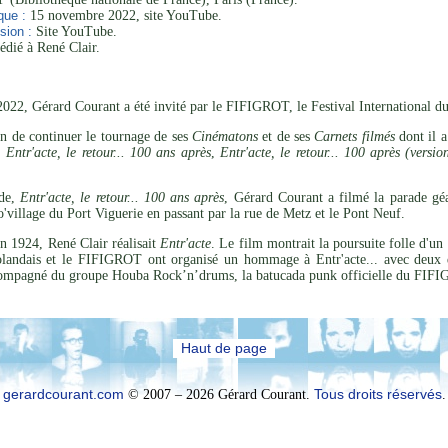
que :
15 novembre 2022, site YouTube.
sion :
Site YouTube.
édié à René Clair.
022, Gérard Courant a été invité par le FIFIGROT, le Festival International d
on de continuer le tournage de ses
Cinématons
et de ses
Carnets filmés
dont il a
,
Entr'acte, le retour... 100 ans après
,
Entr'acte, le retour... 100 après (versi
ode,
Entr'acte, le retour... 100 ans après
, Gérard Courant a filmé la parade gé
'village du Port Viguerie en passant par la rue de Metz et le Pont Neuf.
en 1924, René Clair réalisait
Entr'acte
. Le film montrait la poursuite folle d'un
olandais et le FIFIGROT ont organisé un hommage à Entr'acte... avec deux 
ccompagné du groupe Houba Rock’n’drums, la batucada punk officielle du FIF
Haut de page
gerardcourant.com
© 2007 – 2026 Gérard Courant.
Tous droits réservés
.