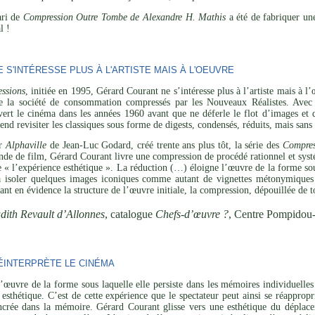
ari de
Compression Outre Tombe de Alexandre H. Mathis
a été de fabriquer un
l !
S'INTÉRESSE PLUS À L'ARTISTE MAIS À L'OEUVRE
ssions
, initiée en 1995, Gérard Courant ne s’intéresse plus à l’artiste mais à 
de la société de consommation compressés par les Nouveaux Réalistes. Avec 
vert le cinéma dans les années 1960 avant que ne déferle le flot d’images et 
tend revisiter les classiques sous forme de digests, condensés, réduits, mais san
ar
Alphaville
de Jean-Luc Godard, créé trente ans plus tôt, la série des
Compres
de de film, Gérard Courant livre une compression de procédé rationnel et systé
de « l’expérience esthétique ». La réduction (…) éloigne l’œuvre de la forme sou
 à isoler quelques images iconiques comme autant de vignettes métonymiques 
ant en évidence la structure de l’œuvre initiale, la compression, dépouillée de t
dith Revault d’Allonnes
, catalogue
Chefs-d’œuvre ?
, Centre Pompidou
INTERPRÈTE LE CINÉMA
’œuvre de la forme sous laquelle elle persiste dans les mémoires individuelles 
esthétique. C’est de cette expérience que le spectateur peut ainsi se réapprop
ncrée dans la mémoire. Gérard Courant glisse vers une esthétique du déplaceme