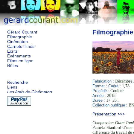
Filmographie
Gérard Courant
Filmographie
Cinématon
Carnets filmés
Écrits
Événements
Films en ligne
Rôles
Fabrication :
Décembre 2
Recherche
Format :
Cadre :
1,78.
Liens
Procédé :
Couleur.
Les Amis de Cinématon
Année :
2018.
Durée :
17' 28''.
Collection publique :
BNF
Présentation >>>
Compression Outre Tomb
Pamela Stanford d’une 
différence du travail de 