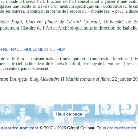
 au monde à travers l’art. L’action de l’art constituerait à glisser d’une réal
éplacer une réalité au travers d’un médium spécifique, en l’occurrence ici le ci
utes ses œuvres, il soustrait la forme de l’espace du « monde réel » pour la disp
telle Pajot
,
L’oeuvre filmée de Gérard Courant
, Université de B
partement Histoire de l’Art et Archéologie, sous la direction de Isabel
 RETRACE FIDÈLEMENT LE FILM
oir vu le film auparavant mais je trouve que cette compression le retrace fidèl
rnesols, le ciel, la blondeur de Pamela Stanford, le rouge de la voiture...) les
 qu'accentuer paradoxalement.
enan Bourgeat
, blog
Alexandre H Mathis romans et films
, 22 janvier 2
Haut de page
gerardcourant.com
© 2007 – 2026 Gérard Courant.
Tous droits réservés
.