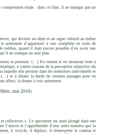
e compression totale : dans ce film, il ne manque pas un
l’œuvre, qui devient un objet et un signe culturel au même
le sentiment d’appartenir à une cinéphilie en train de
de médias, quand il était encore possible d’en avoir une
s qu’il ne manque un seul plan.
sions
se poursuit. (…) En isolant et en montrant bout à
matique, à contre-courant de la perception subjective du
s laquelle elle persiste dans les mémoires individuelle et
(…) et à dilater la durée de certains passages pour en
out affect, la donne à voir autrement.
-Metz, mai 2010)
et collectives ». Le spectateur est ainsi plongé dans une
rier l’œuvre et l’appréhender d’une autre manière que la
nt, il recycle, il déplace, il réinterprète le cinéma et