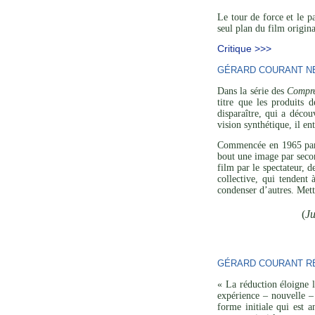
Le tour de force et le p
seul plan du film origina
Critique >>>
GÉRARD COURANT NE 
Dans la série des
Compre
titre que les produits 
disparaître, qui a décou
vision synthétique, il en
Commencée en 1965 p
bout une image par secon
film par le spectateur, 
collective, qui tendent
condenser d’autres. Mett
(
Ju
GÉRARD COURANT RÉ
« La réduction éloigne l
expérience – nouvelle – 
forme initiale qui est a