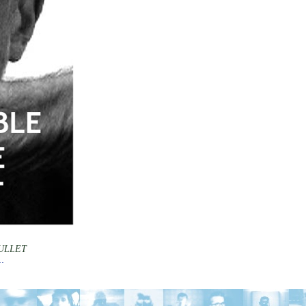
ULLET
.