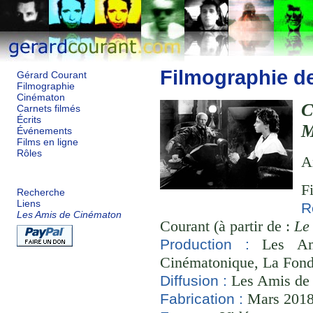
Filmographie d
Gérard Courant
Filmographie
Cinématon
C
Carnets filmés
Écrits
M
Événements
Films en ligne
Rôles
A
F
Recherche
Liens
R
Les Amis de Cinématon
Courant (à partir de :
Le
Les Ami
Production :
Cinématonique, La Fond
Les Amis de
Diffusion :
Mars 2018 
Fabrication :