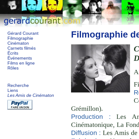
Filmographie d
Gérard Courant
Filmographie
Cinématon
Carnets filmés
Écrits
D
Événements
Films en ligne
Rôles
A
F
Recherche
Liens
R
Les Amis de Cinématon
C
Grémillon).
Les Ami
Production :
Cinématonique, La Fond
Les Amis de
Diffusion :